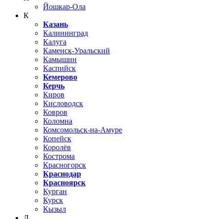
Йошкар-Ола
К
Казань
Калининград
Калуга
Каменск-Уральский
Камышин
Каспийск
Кемерово
Керчь
Киров
Кисловодск
Ковров
Коломна
Комсомольск-на-Амуре
Копейск
Королёв
Кострома
Красногорск
Краснодар
Красноярск
Курган
Курск
Кызыл
Л