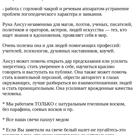
- работа с горловой чакрой и речевым аппаратом-устранение
проблем логопедического характера и заикания.
Руна Ансуз незаменима для магов, поэтов, ученых, писателей,
политиков и ораторов, актеров, людей искусства — тех, кто
ищет знания и вдохновения, проявляет себя в мир.
Очень полезна она и для людей помогающих профессий:
учителей, психологов, духовных наставников, коучей.
Ансуз может помочь открыть дар предсказания или усилить
энергетику, стать увереннее в себе, научиться красиво
говорить и выступать на публике. Она также может помочь
стать влиятельной персоной, обрести авторитет в глазах
окружающих, лучше разбираться во взаимоотношениях людей
и стать проницательным. Она усиливает врожденные качества
человека.
* Мы работаем ТОЛЬКО с натуральным пчелиным воском,
без парафина, соевых восков и пр.
* Все наши свечи пахнут медом
* Если Вы заметили на свече белый налет-не пугайтесь-это