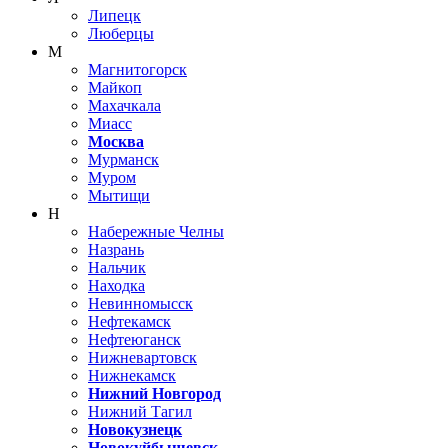
Липецк
Люберцы
М
Магнитогорск
Майкоп
Махачкала
Миасс
Москва
Мурманск
Муром
Мытищи
Н
Набережные Челны
Назрань
Нальчик
Находка
Невинномысск
Нефтекамск
Нефтеюганск
Нижневартовск
Нижнекамск
Нижний Новгород
Нижний Тагил
Новокузнецк
Новокуйбышевск