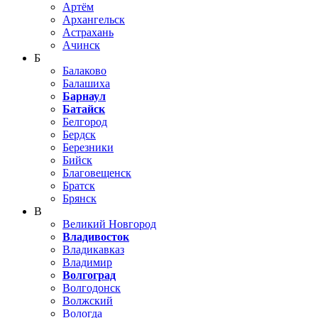
Артём
Архангельск
Астрахань
Ачинск
Б
Балаково
Балашиха
Барнаул
Батайск
Белгород
Бердск
Березники
Бийск
Благовещенск
Братск
Брянск
В
Великий Новгород
Владивосток
Владикавказ
Владимир
Волгоград
Волгодонск
Волжский
Вологда