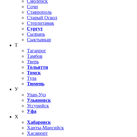
Смоленск
Сочи
Ставрополь
Старый Оскол
Стерлитамак
Сургут
Сызрань
Сыктывкар
Т
Таганрог
Тамбов
Тверь
Тольятти
Томск
Тула
Тюмень
У
Улан-Удэ
Ульяновск
Уссурийск
Уфа
Х
Хабаровск
Ханты-Мансийск
Хасавюрт