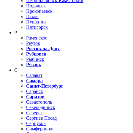
Петропавловск-Камчатский
Подольск
Прокопьевск
Псков
Пушкино
Пятигорск
Р
Раменское
Реутов
Ростов-на-Дону
Рубцовск
Рыбинск
Рязань
С
Салават
Самара
Санкт-Петербург
Саранск
Саратов
Севастополь
Северодвинск
Северск
Сергиев Посад
Серпухов
Симферополь