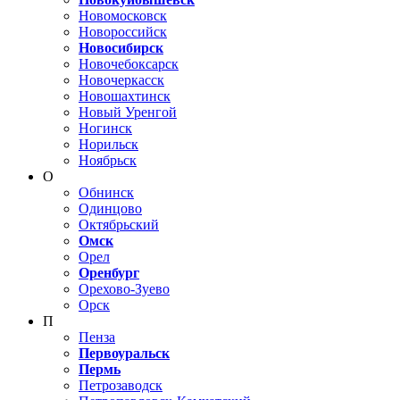
Новомосковск
Новороссийск
Новосибирск
Новочебоксарск
Новочеркасск
Новошахтинск
Новый Уренгой
Ногинск
Норильск
Ноябрьск
О
Обнинск
Одинцово
Октябрьский
Омск
Орел
Оренбург
Орехово-Зуево
Орск
П
Пенза
Первоуральск
Пермь
Петрозаводск