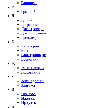
Воронеж
Г
Грозный
Д
Дербент
Дзержинск
Димитровград
Долгопрудный
Домодедово
Е
Евпатория
Елец
Екатеринбург
Ессентуки
Ж
Железногорск
Жуковский
З
Зеленодольск
Златоуст
И
Иваново
Ижевск
Иркутск
Й