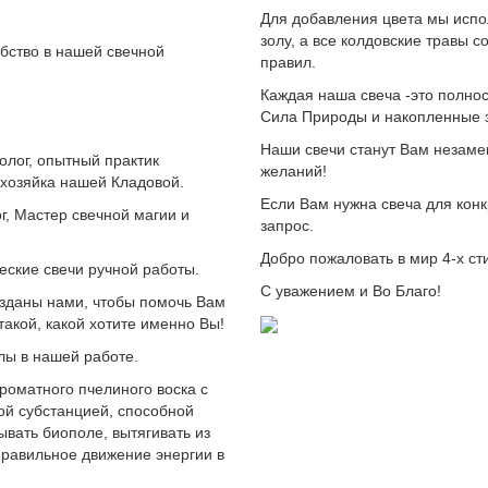
Для добавления цвета мы испо
золу, а все колдовские травы 
бство в нашей свечной
правил.
Каждая наша свеча -это полнос
Сила Природы и накопленные з
Наши свечи станут Вам незам
олог, опытный практик
желаний!
 хозяйка нашей Кладовой.
Если Вам нужна свеча для конк
г, Мастер свечной магии и
запрос.
Добро пожаловать в мир 4-х сти
еские свечи ручной работы.
С уважением и Во Благо!
озданы нами, чтобы помочь Вам
такой, какой хотите именно Вы!
лы в нашей работе.
роматного пчелиного воска с
ой субстанцией, способной
ывать биополе, вытягивать из
правильное движение энергии в