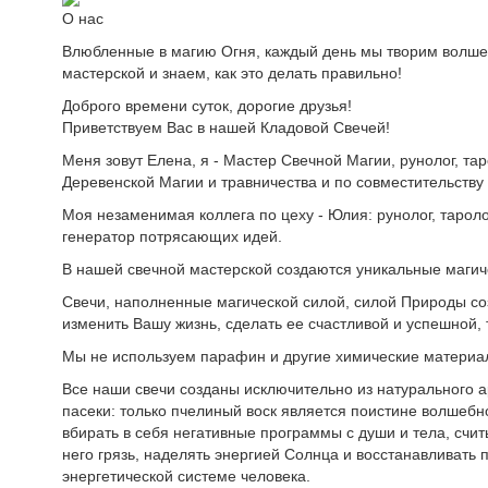
О нас
Влюбленные в магию Огня, каждый день мы творим волше
мастерской и знаем, как это делать правильно!
Доброго времени суток, дорогие друзья!
Приветствуем Вас в нашей Кладовой Свечей!
Меня зовут Елена, я - Мастер Свечной Магии, рунолог, тар
Деревенской Магии и травничества и по совместительству
Моя незаменимая коллега по цеху - Юлия: рунолог, тароло
генератор потрясающих идей.
В нашей свечной мастерской создаются уникальные магич
Свечи, наполненные магической силой, силой Природы с
изменить Вашу жизнь, сделать ее счастливой и успешной, 
Мы не используем парафин и другие химические материа
Все наши свечи созданы исключительно из натурального а
пасеки: только пчелиный воск является поистине волшебн
вбирать в себя негативные программы с души и тела, счит
него грязь, наделять энергией Солнца и восстанавливать 
энергетической системе человека.