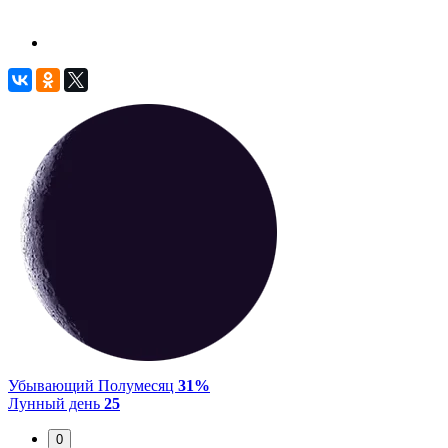
Убывающий Полумесяц
31%
Лунный день
25
0