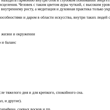
 находить гармонию внутри себя и глубоком понимании энергет
исцеления. Человек с таким цветом ауры чуткий, с высоким уро
 внутреннему росту, а медитация и духовная практика только ук
пособностями и даром в области искусства, внутри таких людей
й жизни и окружении
 и баланс
ле тяжелого дня и для крепкого, спокойного сна.
л, и другие).
арафина, соевых восков и пр.