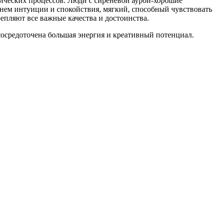
ических процессов. Люди с сиреневой аурой-хорошие
внем интуиции и спокойствия, мягкий, способный чувствовать
репляют все важные качества и достоинства.
 сосредоточена большая энергия и креативный потенциал.