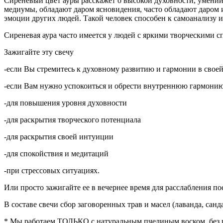
Сиреневый цвет ауры расскажет о высокой духовности, умении
медиумы, обладают даром ясновидения, часто обладают даром 
эмоции других людей. Такой человек способен к самоанализу и
Сиреневая аура часто имеется у людей с яркими творческими с
Зажигайте эту свечу
-если Вы стремитесь к духовному развитию и гармонии в свое
-если Вам нужно успокоиться и обрести внутреннюю гармонию
-для повышения уровня духовности
-для раскрытия творческого потенциала
-для раскрытия своей интуиции
-для спокойствия и медитаций
-при стрессовых ситуациях.
Или просто зажигайте ее в вечернее время для расслабления пос
В составе свечи сбор заговоренных трав и масел (лаванда, санда
* Мы работаем ТОЛЬКО с натуральным пчелиным воском, без п